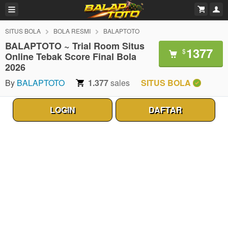
SITUS BOLA
BOLA RESMI
BALAPTOTO
BALAPTOTO ~ Trial Room Situs
1377
$
Online Tebak Score Final Bola
2026
By
BALAPTOTO
1.377
sales
SITUS BOLA
LOGIN
DAFTAR